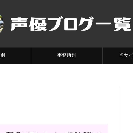
メ別
事務所別
当サ