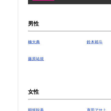
男性
楠大典
鈴木裕斗
藤原祐規
女性
明坂聡美
真田アサミ