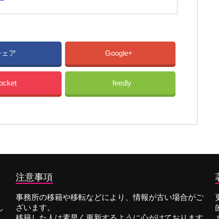
シェア
Google+
ocket
feedly
注意事項
事務所の移籍や移転などにより、情報が古い場合がご
し
ざいます。
移籍した人は素早く更新するように心がけております