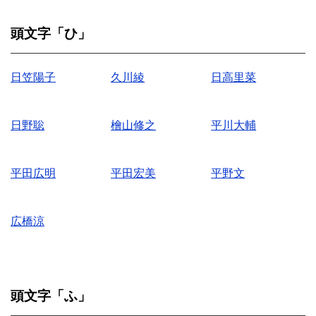
頭文字「ひ」
日笠陽子
久川綾
日高里菜
日野聡
檜山修之
平川大輔
平田広明
平田宏美
平野文
広橋涼
頭文字「ふ」