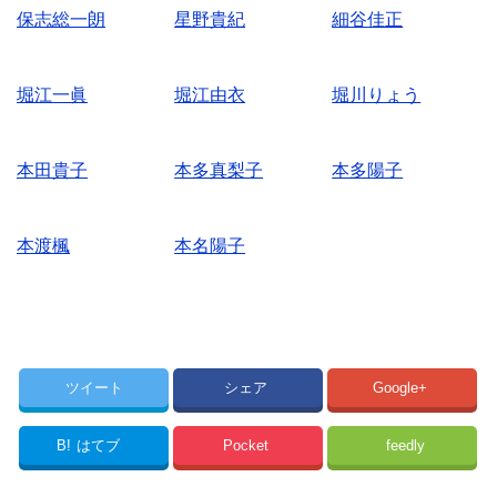
保志総一朗
星野貴紀
細谷佳正
堀江一眞
堀江由衣
堀川りょう
本田貴子
本多真梨子
本多陽子
本渡楓
本名陽子
ツイート
シェア
Google+
B!
はてブ
Pocket
feedly