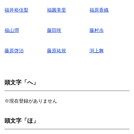
福井裕佳梨
福圓美里
福原香織
福山潤
藤田咲
藤村歩
藤原啓治
藤原祐規
渕上舞
頭文字「へ」
※現在登録がありません
頭文字「ほ」