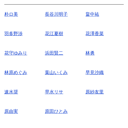
朴ロ美
長谷川明子
畠中祐
羽多野渉
花江夏樹
花澤香菜
花守ゆみり
浜田賢二
林勇
林原めぐみ
葉山いくみ
早見沙織
速水奨
早水リサ
原紗友里
原由実
原田ひとみ