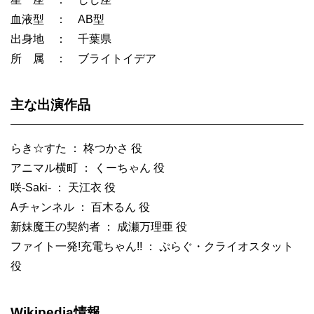
血液型 ： AB型
出身地 ： 千葉県
所 属 ： ブライトイデア
主な出演作品
らき☆すた ： 柊つかさ 役
アニマル横町 ： くーちゃん 役
咲-Saki- ： 天江衣 役
Aチャンネル ： 百木るん 役
新妹魔王の契約者 ： 成瀬万理亜 役
ファイト一発!充電ちゃん!! ： ぷらぐ・クライオスタット
役
Wikipedia情報