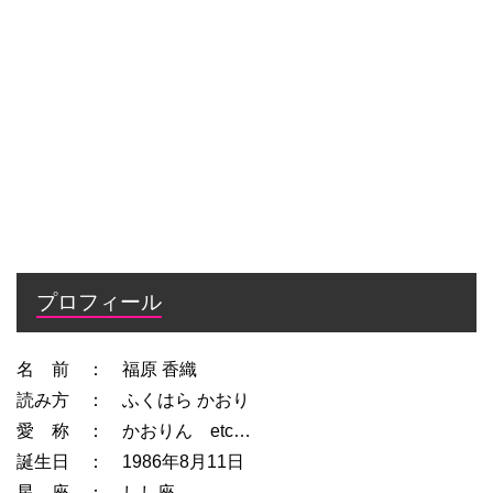
プロフィール
名 前 ： 福原 香織
読み方 ： ふくはら かおり
愛 称 ： かおりん etc…
誕生日 ： 1986年8月11日
星 座 ： しし座