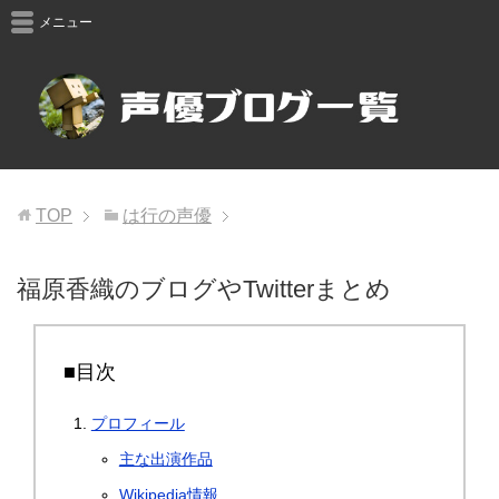
メニュー
TOP
は行の声優
福原香織のブログやTwitterまとめ
■目次
プロフィール
主な出演作品
Wikipedia情報