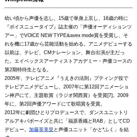
幼い頃から声優を志し、15歳で単身上京し、16歳の時に
『ボイスニュータイプ』誌主催の「声優オーディションツ
アー」でVOICE NEW TYPE&avex mode賞を受賞し、そ
れを機に17歳から芸能活動を始める。アニメデビューする
以前は、テレビ、CMナレーション、舞台出演が主だっ
た。エイベックスアーティストアカデミー・声優コースの
第2期特待生となる。
2005年、テレビアニメ『うえきの法則』プティング役で
テレビアニメデビューし、2007年に第12回アニメーショ
ン神戸にて、主題歌賞（ラジオ関西賞）を受賞[7]。2009
年に、第2回声優アワードにて歌唱賞を受賞。
2012年に劇団ひとりプロデュースで、ダンスユニットリ
アルアキバボーイズと共に「福原香織とRAB」としてCD
デビュー。
加藤英美里
と声優ユニット「かと*ふく」を結