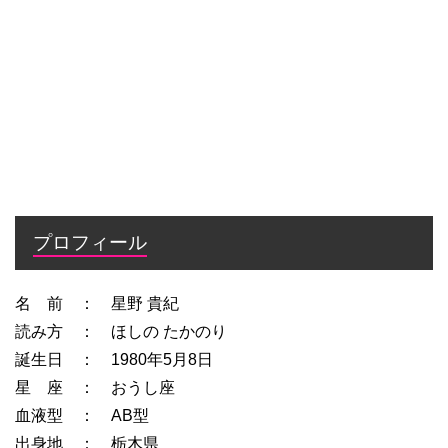
プロフィール
名 前 ： 星野 貴紀
読み方 ： ほしの たかのり
誕生日 ： 1980年5月8日
星 座 ： おうし座
血液型 ： AB型
出身地 ： 栃木県