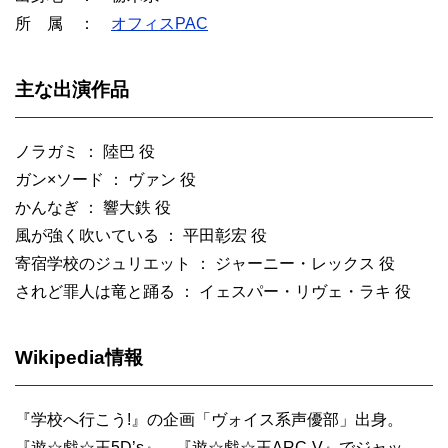
所 属 ：
オフィスPAC
主な出演作品
ノラガミ ： 陸巴 役
ガン×ソード ： ヴァン 役
かんなぎ ： 響大鉄 役
風が強く吹いている ： 平田彰宏 役
寄宿学校のジュリエット ： ジャーニー・レックス 役
されど罪人は竜と踊る ： イェスパー・リヴェ・ラキ 役
Wikipedia情報
『学校へ行こう!』の企画「ヴォイス系声優部」出身。
『遊☆戯☆王5D’s』、『遊☆戯☆王ARC-V』でジャッ