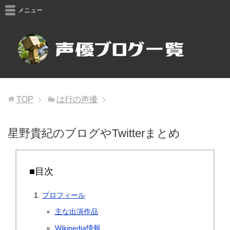
メニュー
TOP
は行の声優
星野貴紀のブログやTwitterまとめ
■目次
プロフィール
主な出演作品
Wikipedia情報