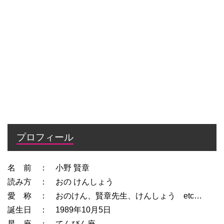
プロフィール
名 前 ： 小野 賢章
読み方 ： おの けんしょう
愛 称 ： おのけん、賢章先生、けんしょう etc…
誕生日 ： 1989年10月5日
星 座 ： てんびん座