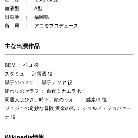
血液型 ： A型
出身地 ： 福岡県
所 属 ： アニモプロデュース
主な出演作品
BEM ： ベロ 役
スタミュ ： 那雪透 役
黒子のバスケ ： 黒子テツヤ 役
終わりのセラフ ： 百夜ミカエラ 役
同居人はひざ、時々、頭のうえ。 ： 朏素晴 役
ジョジョの奇妙な冒険 黄金の風 ： ジョルノ・ジョバァー
ナ 役
Wikipedia情報