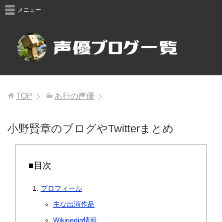
メニュー
TOP
あ行の声優
小野賢章のブログやTwitterまとめ
■目次
プロフィール
主な出演作品
Wikipedia情報