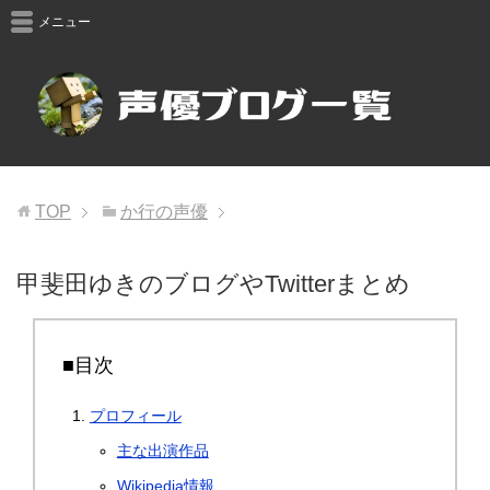
メニュー
TOP
か行の声優
甲斐田ゆきのブログやTwitterまとめ
■目次
プロフィール
主な出演作品
Wikipedia情報