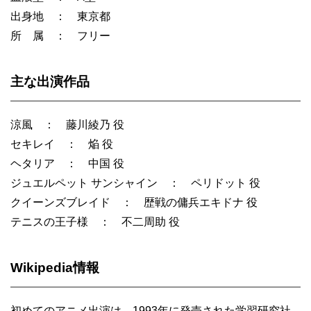
出身地 ： 東京都
所 属 ： フリー
主な出演作品
涼風 ： 藤川綾乃 役
セキレイ ： 焔 役
ヘタリア ： 中国 役
ジュエルペット サンシャイン ： ペリドット 役
クイーンズブレイド ： 歴戦の傭兵エキドナ 役
テニスの王子様 ： 不二周助 役
Wikipedia情報
初めてのアニメ出演は、1993年に発売された学習研究社