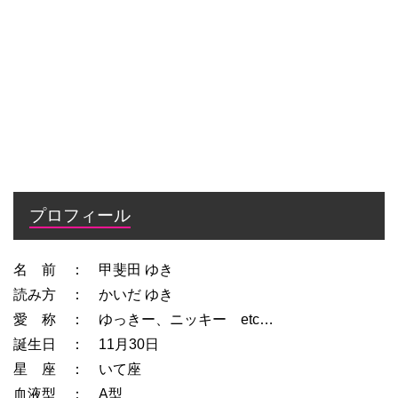
プロフィール
名 前 ： 甲斐田 ゆき
読み方 ： かいだ ゆき
愛 称 ： ゆっきー、ニッキー etc…
誕生日 ： 11月30日
星 座 ： いて座
血液型 ： A型