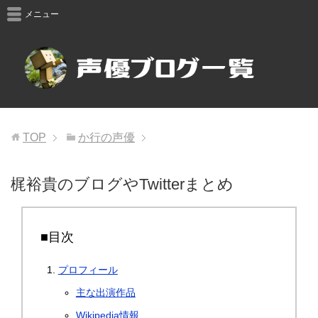
メニュー
TOP
か行の声優
梶裕貴のブログやTwitterまとめ
■目次
プロフィール
主な出演作品
Wikipedia情報