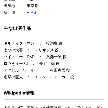
出身地 ： 東京都
所 属 ：
VIMS
主な出演作品
ギルティクラウン ： 桜満集 役
七つの大罪 ： メリオダス 役
ハイスクールD×D ： 兵藤一誠 役
ロウきゅーぶ! ： 長谷川昴 役
アクセル・ワールド ： 有田春雪 役
進撃の巨人 ： エレン・イェーガー 役
Wikipedia情報
中学生の頃「声優という仕事は何について学んでも、どん