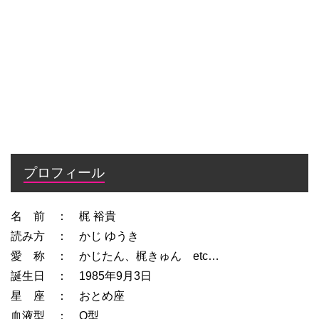
プロフィール
名 前 ： 梶 裕貴
読み方 ： かじ ゆうき
愛 称 ： かじたん、梶きゅん etc…
誕生日 ： 1985年9月3日
星 座 ： おとめ座
血液型 ： O型