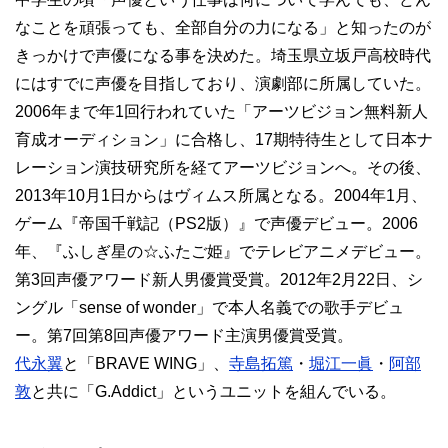
なことを頑張っても、全部自分の力になる」と知ったのが
きっかけで声優になる事を決めた。埼玉県立坂戸高校時代
にはすでに声優を目指しており、演劇部に所属していた。
2006年まで年1回行われていた「アーツビジョン無料新人
育成オーディション」に合格し、17期特待生として日本ナ
レーション演技研究所を経てアーツビジョンへ。その後、
2013年10月1日からはヴィムス所属となる。2004年1月、
ゲーム『帝国千戦記（PS2版）』で声優デビュー。2006
年、『ふしぎ星の☆ふたご姫』でテレビアニメデビュー。
第3回声優アワード新人男優賞受賞。2012年2月22日、シ
ングル「sense of wonder」で本人名義での歌手デビュ
ー。第7回第8回声優アワード主演男優賞受賞。
代永翼
と「BRAVE WING」、
寺島拓篤
・
堀江一眞
・
阿部
敦
と共に「G.Addict」というユニットを組んでいる。