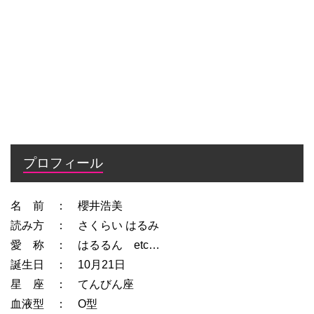
プロフィール
名 前 ： 櫻井浩美
読み方 ： さくらい はるみ
愛 称 ： はるるん etc…
誕生日 ： 10月21日
星 座 ： てんびん座
血液型 ： O型