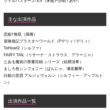
リトルバスターズ! EX（朱鷺戸沙耶 / あや）
主な出演作品
恋姫†無双（孫権）
冒険遊記プラスターワールド（Pデリィ / デリィ）
ToHeart2（シルファ）
FAIRY TAIL（リサーナ・ストラウス、アラーニャ）
とある魔術の禁書目録 シリーズ（結標淡希）
ましろ色シンフォニー（ぱんにゃ、瀬名蘭華）
白銀の意思 アルジェヴォルン（シルフィー・アップルト
ン）
出演作品一覧