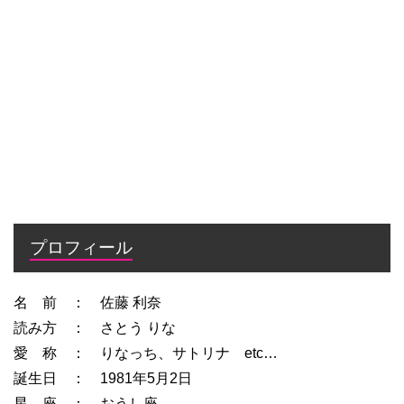
プロフィール
名 前 ： 佐藤 利奈
読み方 ： さとう りな
愛 称 ： りなっち、サトリナ etc…
誕生日 ： 1981年5月2日
星 座 ： おうし座