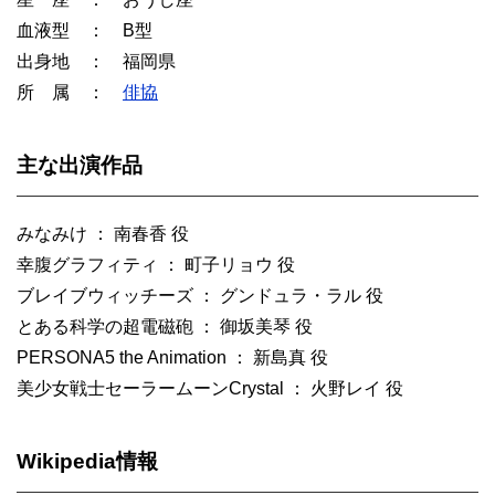
血液型 ： B型
出身地 ： 福岡県
所 属 ：
俳協
主な出演作品
みなみけ ： 南春香 役
幸腹グラフィティ ： 町子リョウ 役
ブレイブウィッチーズ ： グンドュラ・ラル 役
とある科学の超電磁砲 ： 御坂美琴 役
PERSONA5 the Animation ： 新島真 役
美少女戦士セーラームーンCrystal ： 火野レイ 役
Wikipedia情報