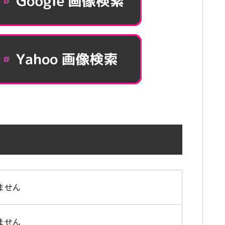
ません
ません