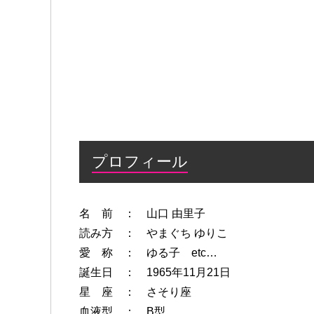
プロフィール
名 前 ： 山口 由里子
読み方 ： やまぐち ゆりこ
愛 称 ： ゆる子 etc…
誕生日 ： 1965年11月21日
星 座 ： さそり座
血液型 ： B型