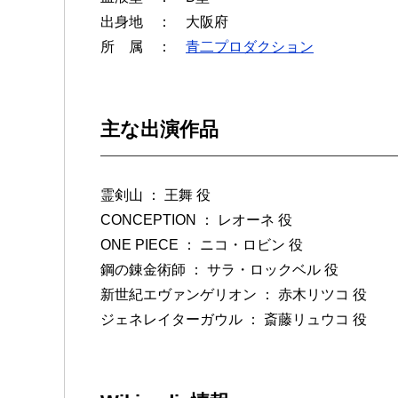
出身地 ： 大阪府
所 属 ：
青二プロダクション
主な出演作品
霊剣山 ： 王舞 役
CONCEPTION ： レオーネ 役
ONE PIECE ： ニコ・ロビン 役
鋼の錬金術師 ： サラ・ロックベル 役
新世紀エヴァンゲリオン ： 赤木リツコ 役
ジェネレイターガウル ： 斎藤リュウコ 役