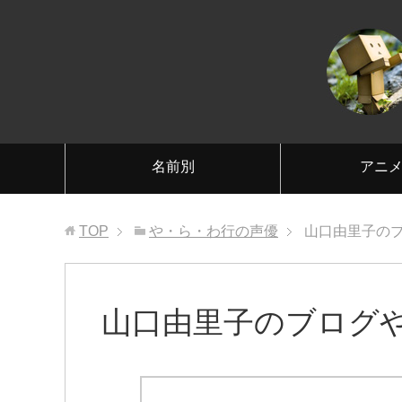
名前別
アニ
TOP
や・ら・わ行の声優
山口由里子のブロ
山口由里子のブログやTw