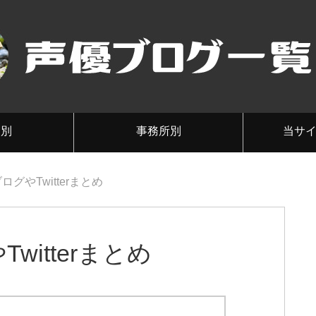
メ別
事務所別
当サ
グやTwitterまとめ
itterまとめ